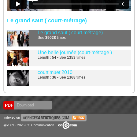
Le grand saut ( court-métrage)
Le grand saut ( court-métrage)
See
39028
times
Une belle journée (court-métrage )
Length :
54
• See
1353
times
court muet 2010
Length :
36
• See
1368
times
PDF
Download
Indexed on
@2009 - 2026 CC Communication